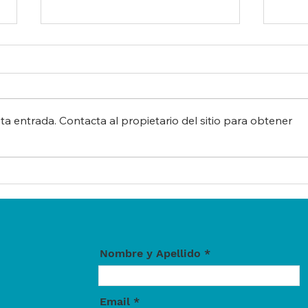
ModESPar
a entrada. Contacta al propietario del sitio para obtener
ModE
de e
de r
Nombre y Apellido
Email