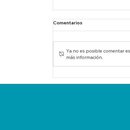
Comentarios
Ya no es posible comentar est
más información.
Universidades paraguayas
impulsan la creación de
una Red Interuniversitaria
para dar continuidad a
ModESPar