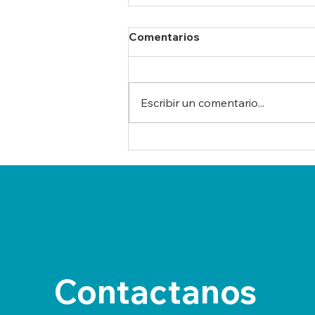
Comentarios
Escribir un comentario...
Universidades paraguayas
impulsan la creación de
una Red Interuniversitaria
para dar continuidad a
ModESPar
Contactanos