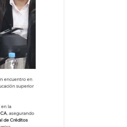
un encuentro en 
ucación superior 
 en la 
NCA
, asegurando 
l de Créditos 
émica.