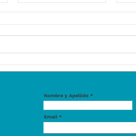
ModESPar
ModE
de e
de r
Nombre y Apellido
Email