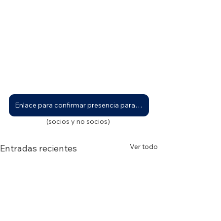
Enlace para confirmar presencia para participar del 1° Ciclo de Debate Nacional: convocatoria abierta
(socios y no socios) 
Ver todo
Entradas recientes